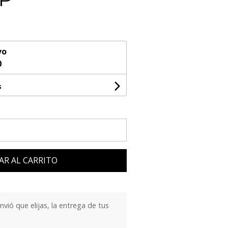
vo
0
s
AR AL CARRITO
ió que elijas, la entrega de tus