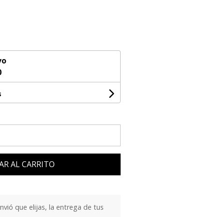
vo
0
s
AR AL CARRITO
ió que elijas, la entrega de tus